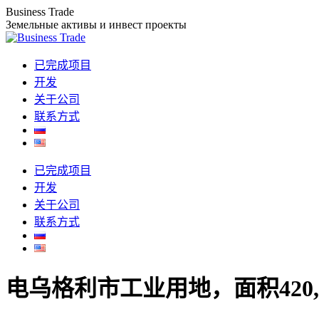
Business Trade
跳
Земельные активы и инвест проекты
转
至
已完成项目
内
开发
容
关于公司
联系方式
已完成项目
开发
关于公司
联系方式
电乌格利市工业用地，面积420,